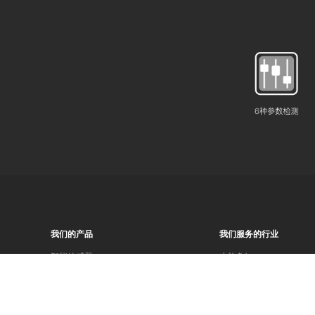
我们的产品
我们服务的行业
智能传感器
水族鱼缸
水质检测
无土农业
滴定泵
水产养殖