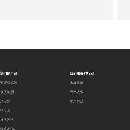
我们的产品
我们服务的行业
智能传感器
水族鱼缸
水质检测
无土农业
滴定泵
水产养殖
钙反泵
补水换水
水培/雨林