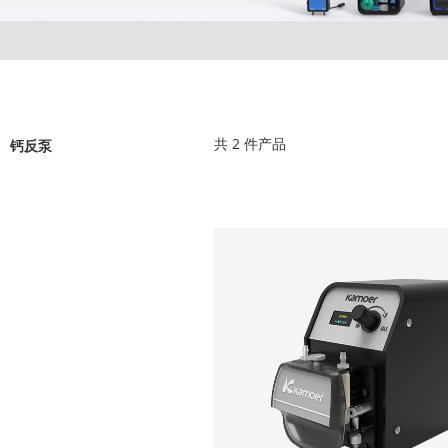
共
2
件产品
钙反泵